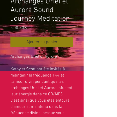
Archanges Uriel et
Aurora Sound
Journey Meditation
Prix
5,00 £GB
Ajouter au panier
Archanges Uriel et Aurore
Kathy et Scott ont été invités à
maintenir la fréquence 144 et
l'amour divin pendant que les
archanges Uriel et Aurora infusent
leur énergie dans ce CD/MP3.
C'est ainsi que vous êtes entouré
d'amour et maintenu dans la
fréquence divine lorsque vous