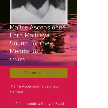
Maître Ascensionné
Lord Maitreya
Sound Journey
Meditation
Prix
5,00 £GB
Ajouter au panier
Maître Ascensionné Seigneur
Maitreya
Il a été demandé à Kathy et Scott