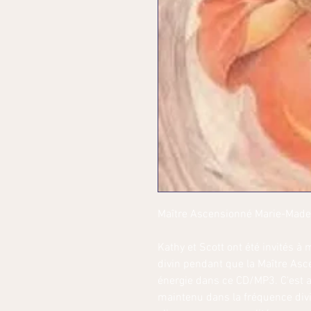
Maître Ascensionné Marie-Made
Kathy et Scott ont été invités à
divin pendant que la Maître As
énergie dans ce CD/MP3. C'est a
maintenu dans la fréquence div