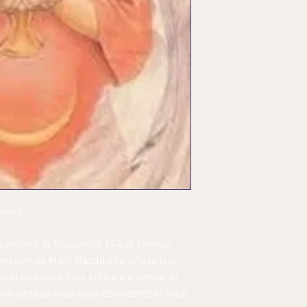
leine
 maintenir la fréquence 144 et l'amour
censionnée Mary Magdelene infuse leur
insi que vous êtes entouré d'amour et
ine lorsque vous vous connectez et vous