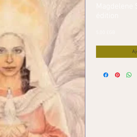
Magdelene 
édition
Prix
5,00 £GB
Aj