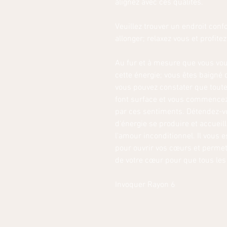
alignez avec ces qualités.
Veuillez trouver un endroit conf
allonger; relaxez vous et profitez
Au fur et à mesure que vous vo
cette énergie; vous êtes baigné
vous pouvez constater que toutes
font surface et vous commencez
par ces sentiments. Détendez-vo
d'énergie se produire et accueil
l'amour inconditionnel. Il vous
pour ouvrir vos cœurs et permett
de votre cœur pour que tous les
Invoquer Rayon 6