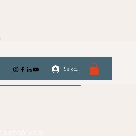
e
Se connecter
nsionné Mary