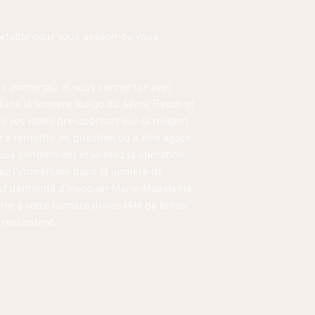
ortable pour vous asseoir ou vous
.
us immergez et vous connectez avec
 dans la lumière Indigo du 6ème Rayon et
 vos idées pré-apprises sur la religion
 à remettre en question ou à être agacé
us simplement et laissez la libération
lez l'immersion dans la lumière de
 est demandé d'invoquer Marie-Madeleine
re à votre lumière divine IAM de briller
 ressentent.